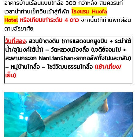
อาคารบ้านเรือนแบบไทลื้อ 300 กว่าหลัง สมควรแก่
เวลานำท่านเช็คอินเข้าสู่ที่พัก
โรงแรม Huofa
Hotel
หรือเทียบเท่าระดับ 4 ดาว
จากนั้นให้ท่านพักผ่อน
ตามอัธยาศัย
วันที่สอง
:
สวนป่าดงดิบ (การแสดงนกยูงบิน + ระบำใต้
น้ำ/อุโมงค์ใต้น้ำ) – วัดหลวงเมืองลื้อ (เจดีย์จอมไข่ +
สะพานกระจก NanLianShan+รถกอล์ฟทั้งไปและกลับ)
– หมู่บ้านไทลื้อ
–
โชว์วัฒนธรรมไทลื้อ
(เช้า/เที่ยง/
เย็น)