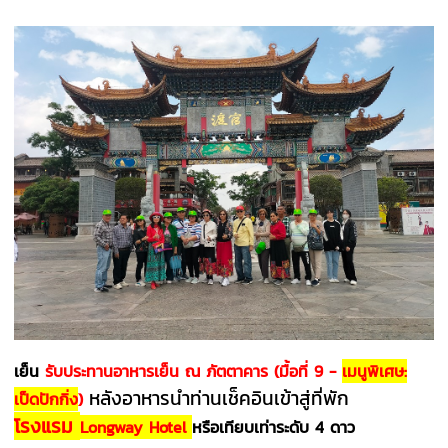
เย็น
รับประทานอาหารเย็น ณ ภัตตาคาร (มื้อที่ 9 -
เมนูพิเศษ:
หลังอาหาร
นำท่านเช็คอินเข้าสู่ที่พัก
เป็ดปักกิ่ง
)
โรงแรม
Longway Hote
l
หรือเทียบเท่าระดับ 4 ดาว