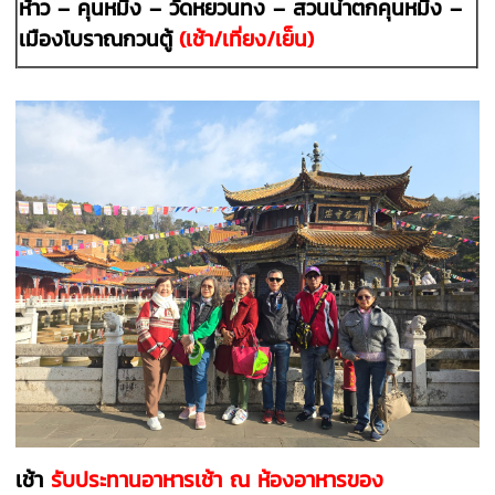
ห้าว – คุนหมิง –
วัดหยวนทง – สวนน้ำตกคุนหมิง
–
เมืองโบราณกวนตู้
(เช้า/เที่ยง/เย็น)
เช้า
รับประทานอาหารเช้า
ณ ห้องอาหารของ