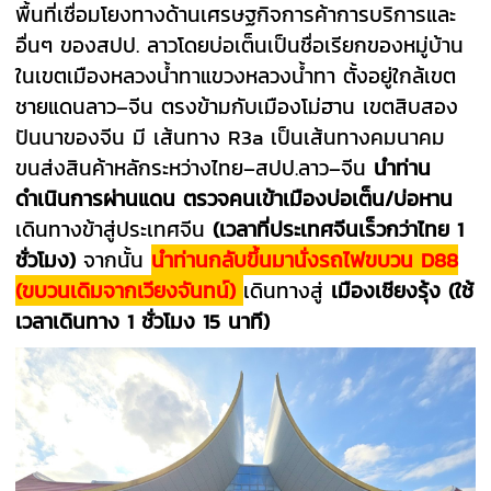
พื้นที่เชื่อมโยงทางด้านเศรษฐกิจการค้าการบริการและ
อื่นๆ ของสปป. ลาวโดยบ่อเต็นเป็นชื่อเรียกของหมู่บ้าน
ในเขตเมืองหลวงน้ำทาแขวงหลวงน้ำทา ตั้งอยู่ใกล้เขต
ชายแดนลาว–จีน ตรงข้ามกับเมืองโม่ฮาน เขตสิบสอง
ปันนาของจีน มี เส้นทาง R3a เป็นเส้นทางคมนาคม
ขนส่งสินค้าหลักระหว่างไทย–สปป.ลาว–จีน
นำท่าน
ดำเนินการผ่านแดน
ตรวจคนเข้าเมืองบ่อเต็น/บ่อหาน
เดินทางข้าสู่ประเทศจีน
(เวลาที่ประเทศจีนเร็วกว่าไทย 1
ชั่วโมง)
จากนั้น
นำท่านกลับขึ้นมานั่งรถไฟขบวน D88
(ขบวนเดิมจากเวียงจันทน์)
เดินทางสู่
เมืองเชียงรุ้ง
(ใช้
เวลาเดินทาง 1 ชั่วโมง 15 นาที)