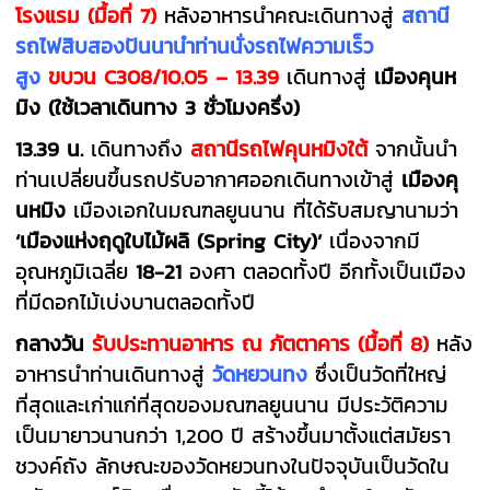
โรงแรม
(มื้อที่ 7)
หลังอาหารนำคณะเดินทางสู่
สถานี
รถไฟสิบสองปันนา
นำท่านนั่งรถไฟความเร็ว
สูง
ขบวน
C3
0
8/
10.05 –
13.
39
เดินทางสู่
เมืองคุนห
มิง
(ใช้เวลาเดินทาง 3 ชั่วโมงครึ่ง)
13.39 น.
เดินทางถึง
สถานีรถไฟคุนหมิงใต้
จากนั้นนำ
ท่านเปลี่ยนขึ้นรถปรับอากาศออกเดินทางเข้าสู่
เมืองคุ
นหมิง
เมืองเอกในมณฑลยูนนาน ที่ได้รับสมญานามว่า
‘
เมืองแห่งฤดูใบไม้ผลิ
(Spring City)’
เนื่องจากมี
อุณหภูมิเฉลี่ย
18-21
องศา ตลอดทั้งปี อีกทั้งเป็นเมือง
ที่มีดอกไม้เบ่งบานตลอดทั้งปี
กลางวัน
รับประทานอาหาร ณ ภัตตาคาร (มื้อที่ 8)
หลัง
อาหาร
นำท่านเดินทางสู่
วัดหยวนทง
ซึ่งเป็นวัดที่ใหญ่
ที่สุดและเก่าแก่ที่สุดของมณฑลยูนนาน มีประวัติความ
เป็นมายาวนานกว่า 1,200 ปี สร้างขึ้นมาตั้งแต่สมัยรา
ชวงค์ถัง ลักษณะของวัดหยวนทงในปัจจุบันเป็นวัดใน