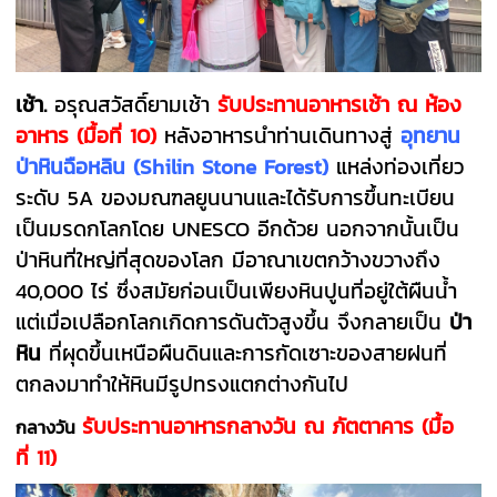
เช้า.
อรุณสวัสดิ์ยามเช้า
รับประทานอาหารเช้า
ณ ห้อง
อาหาร
(มื้อที่ 10)
หลังอาหาร
นำท่านเดินทางสู่
อุทยาน
ป่าหินฉือหลิน
(Shilin Stone Forest)
แหล่งท่องเที่ยว
ระดับ 5A ของมณฑลยูนนานและได้รับการขึ้นทะเบียน
เป็นมรดกโลกโดย UNESCO อีกด้วย นอกจากนั้นเป็น
ป่าหินที่ใหญ่ที่สุดของโลก มีอาณาเขตกว้างขวางถึง
40,000 ไร่ ซึ่งสมัยก่อนเป็นเพียงหินปูนที่อยู่ใต้ผืนน้ำ
แต่เมื่อเปลือกโลกเกิดการดันตัวสูงขึ้น จึงกลายเป็น
ป่า
หิน
ที่ผุดขึ้นเหนือผืนดินและการกัดเซาะของสายฝนที่
ตกลงมาทำให้หินมีรูปทรงแตกต่างกันไป
รับประทานอาหารกลางวัน ณ ภัตตาคาร
(มื้อ
กลางวัน
ที่
11)