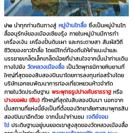
นำทุกท่านดินทางสู่
หมู่บ้านไทลื้อ
ซึ่งเป็นหมู่บ้านไท
บ่าย
ลื้ออนุรักษ์ของเมืองเชียงรุ้ง ภายในหมู่บ้านมีการทำ
เครื่องเงิน เครื่องปั้นดินเผา และกระดาษสา สัมผัสวิถี
ชีวิตของชาวไทลื้อ โดยมีไกด์ท้องถิ่นให้คำแนะนำและ
บรรยายเกล็ดเล็กเกล็ดน้อยที่น่าสนใจจากนั้นนำท่านเดิน
ทางไปยัง
วัดหลวงเมืองลื้อ
เป็นวัดพุทธนิกายหินยานที่
ใหญ่ที่สุดของสิบสองปันนาโดยการลงทุนก่อสร้างโดย
บริษัทเอกชนพัฒนาการท่องเที่ยวหยวนห้าวจำกัด
ภายในวัดประดิษฐาน
พระพุทธรูปปางคันธารราฐ
หรือ
ปางขอฝน (ยืน)
ที่ใหญ่ที่สุดในสิบสองปันนา นอกจาก
นั้นสถานที่แห่งนี้ยังเป็นที่ตั้งของวิทยาลัยศาสนาพุทธสิบ
สองปันนาอีกด้วย จากนั้นนำท่านชม
เจดีย์จอม
ไข่
ประดิษฐานอยู่บนยอดเขาสูงสุดของวัดหลวงเมืองลื้อ