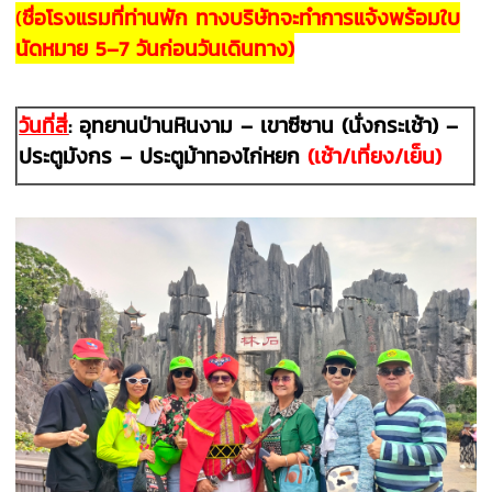
(
ชื่อโรงแรมที่ท่านพัก ทางบริษัทจะทำการแจ้งพร้อมใบ
นัดหมาย 5–7 วันก่อนวันเดินทาง)
วันที่สี่
: อุทยานป่านหินงาม
–
เขาซีซาน (นั่งกระเช้า) –
ประตูมังกร – ประตูม้าทองไก่หยก
(เช้า/เที่ยง/เย็น)