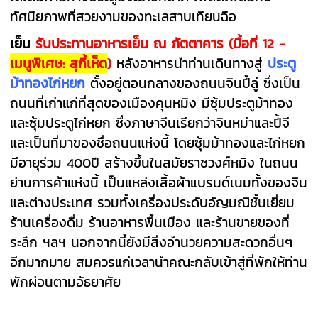
ทัศนียภาพที่สวยงามของทะเลสาบเทียนฉือ
เย็น
รับประทานอาหารเย็น ณ ภัตตาคาร (มื้อที่ 12 -
เมนูพิเศษ: สุกี้เห็ด
)
หลังอาหารนำท่านเดินทางสู่
ประตู
ม้าทองไก่หยก
ตั้งอยู่ตอนกลางของถนนจินปี้ลู่ ซึ่งเป็น
ถนนที่เก่าแก่ที่สุดของเมืองคุนหมิง มีซุ้มประตูม้าทอง
และซุ้มประตูไก่หยก ซึ่งภาษาจีนเรียกว่าจินหม่าและปี้จี
และเป็นที่มาของชื่อถนนแห่งนี้ โดยซุ้มม้าทองและไก่หยก
มีอายุร่วม 400ปี สร้างขึ้นในสมัยราชวงศ์หมิง ในถนน
ย่านการค้าแห่งนี้ เป็นแหล่งเสื้อผ้าแบรนด์เนมทั้งของจีน
และต่างประเทศ รวมทั้งเครื่องประดับอัญมณีชั้นเยี่ยม
ร้านเครื่องดื่ม ร้านอาหารพื้นเมือง และร้านขายของที่
ระลึก ฯลฯ นอกจากนี้ยังมีสิ่งอำนวยความสะดวกอื่นๆ
อีกมากมาย สมควรแก่เวลานำคณะกลับเข้าสู่ที่พักให้ท่าน
พักผ่อนตามอัธยาศัย