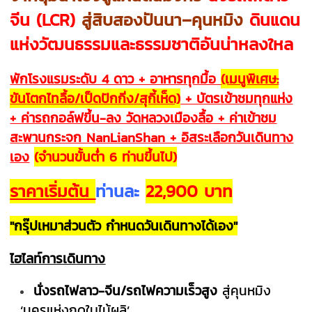
จีน (LCR)
สู่สิบสองปันนา–คุนหมิง
ดินแดน
แห่งวัฒนธรรมและธรรมชาติอันน่าหลงใหล
พักโรงแรมระดับ 4 ดาว + อาหารทุกมื้อ
(เมนูพิเศษ:
ขันโตกไทลื้อ/เป็ดปักกิ่ง/สุกี้เห็ด)
+ บัตรเข้าชมทุกแห่ง
+ ค่ารถกอล์ฟขึ้น-ลง วัดหลวงเมืองลื้อ + ค่าเข้าชม
สะพานกระจก NanLianShan + อิสระเลือกวันเดินทาง
เอง
(จำนวนขั้นต่ำ 6 ท่านขึ้นไป)
ราคาเริ่มต้น
ท่านละ
22,900 บาท
"กรุ๊ปเหมาส่วนตัว กำหนดวันเดินทางได้เอง"
ไฮไลท์การเดินทาง
นั่งรถไฟลาว-จีน/รถไฟความเร็วสูง
สู่คุนหมิง
‘นครแห่งฤดูใบไม้ผลิ’