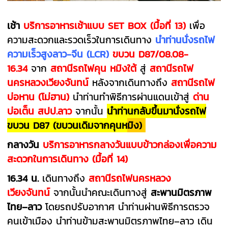
เช้า
บริการอาหารเช้าแบบ SET BOX
(มื้อที่ 13)
เพื่อ
ความสะดวกและรวดเร็วในการเดินทาง
นำ
ท่านนั่งรถไฟ
ความเร็วสูงลาว-จีน
(LCR)
ขบวน
D87/08.08-
16.34
จาก
สถานีรถไฟคุน หมิงใต้
สู่
สถานีรถไฟ
นครหลวงเวียงจันทน์
หลังจากเดินทางถึง
สถานีรถไฟ
บ่อหาน (
โม่ฮาน
)
นำท่านทำพิธีการผ่านแดนเข้าสู่
ด่าน
บ่อเต็น
สปป.ลาว
จากนั้น
นำท่านกลับขึ้นมานั่งรถไฟ
ขบวน
D87
(ขบวนเดิมจากคุนห
มิ
ง)
กลางวัน
บริการอาหารกลางวันแบบข้าวกล่องเพื่อความ
สะดวกในการเดินทาง (มื้อที่ 14)
16.34 น.
เดินทางถึง
สถานีรถไฟนครหลวง
เวียงจันทน์
จากนั้นนำคณะเดินทางสู่
สะพานมิตรภาพ
ไทย–ลาว
โดยรถปรับอากาศ นำท่านผ่านพิธีการตรวจ
คนเข้าเมือง นำท่านข้ามสะพานมิตรภาพไทย–ลาว เดิน