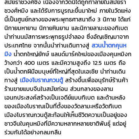
สมัยราชวงศ์ชิง เนื่องจากวัดนี้ได้ถูกทำลายในสมัยรา
ชวงศ์หมิง และได้รับการบูรณะขึ้นมาใหม่ ภายในวัดแห่ง
นี้เป็นศูนย์กลางของพระพุทธศาสนาถึง 3 นิกาย ได้แก่
นิกายมหายาน นิกายหินยาน และนิกายลามะของทิเบต
นำท่านนมัสการพระพุทธรูปจำลอง ซึ่งอัญเชิญมาจาก
ประเทศไทย จากนั้นนำท่านเดินทางสู่
สวนน้ำตกคุนห
มิง
น้ำตกใหญ่ยักษ์ แลนด์มาร์คใหม่ของเมืองคุนหมิงก
ว้างกว่า 400 เมตร และมีความสูงถึง 12.5 เมตร ถือ
เป็นน้ำตกฝีมือมนุษย์ที่ใหญ่ที่สุดในเอเชีย นำท่านเดิน
ทางสู่
เมืองโบราณกวนตู้
สร้างขึ้นเพื่ออนุรักษ์ร้านค้า
ร้านขายแบบจีนในสมัยก่อน ส่วนกลางของลาน
เอนกประสงค์สร้างเป็นเจดีย์แบบทิเบต และด้านหลัง
ของเมืองโบราณเป็นที่ตั้งของวัดลามะหรือวัดทิเบต
เมืองโบราณกวนตู้สะท้อนให้เห็นชีวิตความเป็นอยู่ของ
ชาวจีนในคุนหมิงที่มีความหลากหลายชาติพันธุ์ แต่อยู่
ร่วมกันได้อย่างกลมกลืน