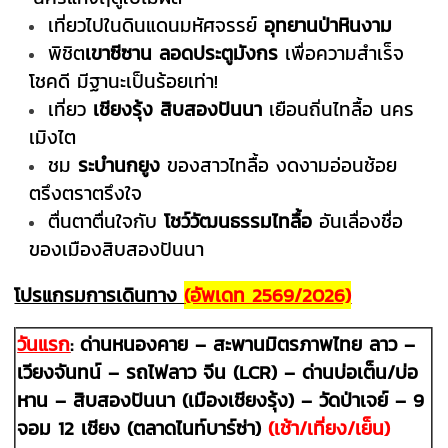
เที่ยวไปในดินแดนมหัศจรรย์
อุทยานป่าหินงาม
พิชิต
เขาซีซาน ลอดประตูมังกร
เพื่อความสำเร็จ
โชคดี มีฐานะเป็นร้อยเท่า!
เที่ยว
เชียงรุ้ง สิบสองปันนา
เยือนถิ่นไทลื้อ นคร
เมิงไต
ชม
ระบำนกยูง
ของสาวไทลื้อ งดงามอ่อนช้อย
ตรึงตราตรึงใจ
ตื่นตาตื่นใจกับ
โชว์วัฒนธรรมไทลื้อ
อันเลื่องชื่อ
ของเมืองสิบสองปันนา
โปรแกรมการเดินทาง
(อัพเดท 2569/2026)
วันแรก
:
ด่านหนองคาย – สะพานมิตรภาพไทย ลาว –
เวียงจันทน์ – รถไฟลาว จีน
(LCR)
–
ด่านบ่อเต็น/บ่อ
หาน – สิบสองปันนา (เมืองเชียงรุ้ง) – วัดป่าเจย์
– 9
จอม 12 เชียง (
ตลาดไนท์บาร์ซ่า)
(เช้า/
เที่ยง
/เย็น)