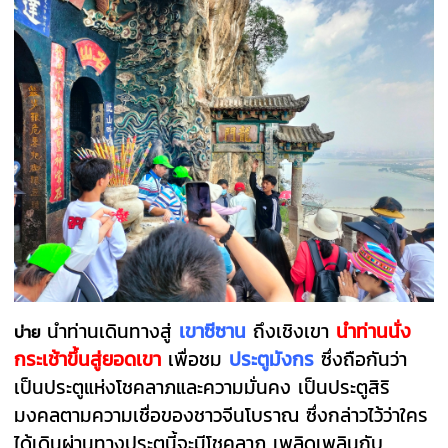
นำท่านเดินทางสู่
เขาซีซาน
ถึงเชิงเขา
นำท่านนั่ง
บ่าย
กระเช้าขึ้นสู่ยอดเขา
เพื่อชม
ประตูมังกร
ซึ่งถือกันว่า
เป็นประตูแห่งโชคลาภและความมั่นคง เป็นประตูสิริ
มงคลตามความเชื่อของชาวจีนโบราณ ซึ่งกล่าวไว้ว่าใคร
ได้เดินผ่านทางประตูนี้จะมีโชคลาภ เพลิดเพลินกับ