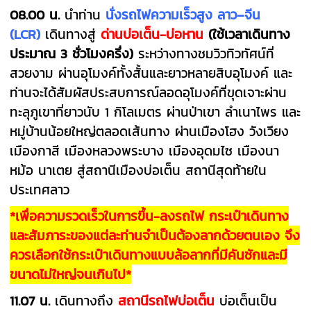
08.00 น.
นำท่าน
นั่งรถไฟความเร็วสูง ลาว
–
จีน
(LCR)
เดินทางสู่
ด่านบ่อเต็น-บ่อหาน
(ใช้เวลาเดินทาง
ประมาณ 3 ชั่วโมงครึ่ง)
ระหว่างทางชมวิวทิวทัศน์ที่
สวยงาม ผ่านอุโมงค์ทั้งสั้นและยาวหลายสิบอุโมงค์ และ
ท่านจะได้สัมผัสประสบการณ์ลอดอุโมงค์ที่ขุดเจาะผ่าน
ทะลุภูเขาที่ยาวนับ 1 กิโลเมตร ผ่านป่าเขา ลำเนาไพร และ
หมู่บ้านน้อยใหญ่ตลอดเส้นทาง ผ่านเมืองโฮง วังเวียง
เมืองกาสี เมืองหลวงพระบาง เมืองอุดมไซ เมืองนา
หม้อ นาเตย สู่สถานีเมืองบ่อเต็น สถานีสุดท้ายใน
ประเทศลาว
*
เพื่อความรวดเร็วในการขึ้น-ลงรถไฟ กระเป๋าเดินทาง
และสัมภาระของแต่ละท่านจำเป็นต้องลากด้วยตนเอง จึง
ควรเลือกใช้กระเป๋าเดินทางแบบล้อลากที่มีคันชักและมี
ขนาดไม่ใหญ่จนเกินไป
*
11.07 น.
เดินทางถึง
สถานีรถไฟบ่อเต็น
บ่อเต็นเป็น