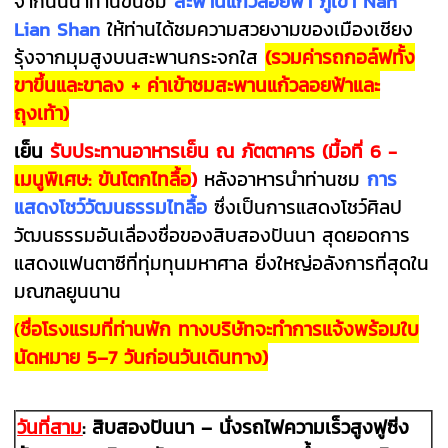
จากนั้นนำท่านขึ้นชม
สะพานแก้วลอยฟ้า ภูเขา
Nan
Lian Shan
ให้ท่านได้ชมความสวยงามของเมืองเชียง
รุ้งจากมุมสูงบนสะพานกระจกใส
(รวมค่ารถกอล์ฟทั้ง
ขาขึ้นและขาลง + ค่าเข้าชมสะพานแก้วลอยฟ้าและ
ถุงเท้า)
เย็น
รับประทานอาหารเย็น ณ ภัตตาคาร (มื้อที่ 6 -
เมนูพิเศษ: ขันโตกไทลื้อ
)
หลังอาหารนำท่านชม
การ
แสดงโชว์วัฒนธรรมไทลื้อ
ซึ่งเป็นการแสดงโชว์ศิลป
วัฒนธรรมอันเลื่องชื่อของสิบสองปันนา สุดยอดการ
แสดงแฟนตาซีที่ทุ่มทุนมหาศาล ยิ่งใหญ่อลังการที่สุดใน
มณฑลยูนนาน
(
ชื่อโรงแรมที่ท่านพัก ทางบริษัทจะทำการแจ้งพร้อมใบ
นัดหมาย 5–7 วันก่อนวันเดินทาง)
วันที่สาม
:
สิบสองปันนา – นั่งรถไฟความเร็วสูงฟูซิ่ง