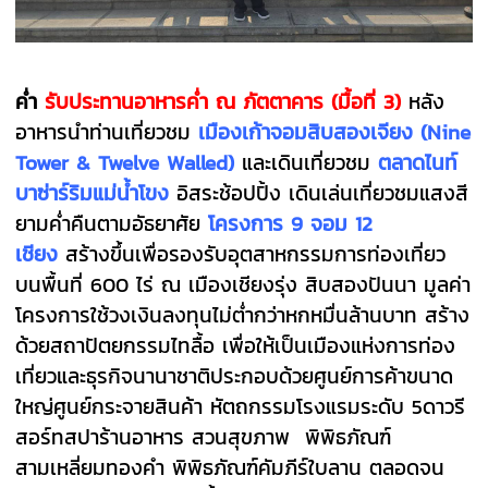
ค่ำ
รับประทานอาหารค่ำ ณ ภัตตาคาร (มื้อที่ 3)
หลัง
อาหารนำท่านเที่ยวชม
เมืองเก้าจอมสิบสองเจียง
(Nine
Tower & Twelve Walled)
และเดินเที่ยวชม
ตลาดไนท์
บาซ่าร์ริมแม่น้ำโขง
อิสระช้อปปิ้ง เดินเล่นเที่ยวชมแสงสี
ยามค่ำคืนตามอัธยาศัย
โครงการ 9 จอม 12
เชียง
สร้างขึ้นเพื่อรองรับอุตสาหกรรมการท่องเที่ยว
บนพื้นที่ 600 ไร่ ณ เมืองเชียงรุ่ง สิบสองปันนา มูลค่า
โครงการใช้วงเงินลงทุนไม่ต่ำกว่าหกหมื่นล้านบาท สร้าง
ด้วยสถาปัตยกรรมไทลื้อ เพื่อให้เป็นเมืองแห่งการท่อง
เที่ยวและธุรกิจนานาชาติประกอบด้วยศูนย์การค้าขนาด
ใหญ่ศูนย์กระจายสินค้า หัตถกรรมโรงแรมระดับ 5ดาวรี
สอร์ทสปาร้านอาหาร สวนสุขภาพ พิพิธภัณฑ์
สามเหลี่ยมทองคำ พิพิธภัณฑ์คัมภีร์ใบลาน ตลอดจน