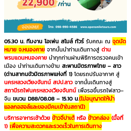
05.30 น. ทีมงาน โอเพ่น สไมล์ ทัวร์
รับคณะ ณ
จุดนัด
หมาย จ.หนองคาย
จากนั้นนำท่านเดินทางสู่
ด่าน
พรมแดนหนองคาย
นำทุกท่านผ่านพิธีการตรวจคนเข้า
เมือง นำท่านเดินทางข้าม
สะพานมิตรภาพไทย – ลาว
(ด่านสากนขัวมิตรภาพแห่งที่ 1)
โดยรถปรับอากาศ สู่
นครหลวงเวียงจันทน์ สปป.ลาว
จากนั้นเดินทางสู่
สถานีรถไฟนครหลวงเวียงจันทน์
เพื่อรอขึ้นรถไฟลาว–
จีน
ขบวน D88/08.08 – 15.10 น
.
(ไม่อนุญาตให้นำ
แอลกอฮอล์และของมีคมเข้าในสถานี)
บริการอาหารเช้าด้วย
ข้าวจี่ปาเต้
หรือ
ข้าวกล่อง
(มื้อที่
1)
เพื่อความสะดวกและรวดเร็วในการเดินทาง