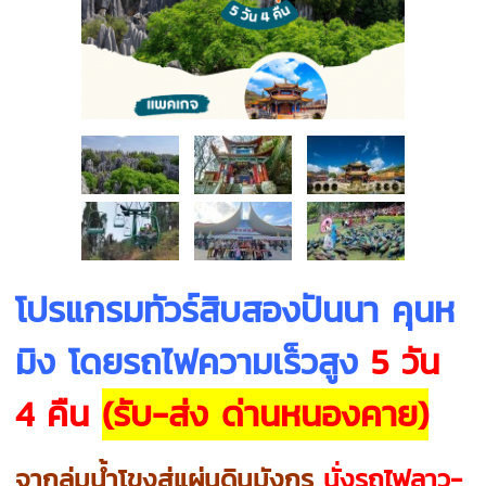
โปรแกรมทัวร์
สิบสองปันนา คุนห
มิง โดยรถไฟความเร็วสูง
5 วัน
4 คืน
(รับ-ส่ง ด่านหนองคาย)
จากลุ่มน้ำโขงสู่แผ่นดินมังกร
นั่งรถไฟลาว-