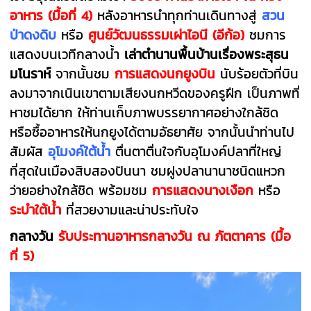
อาหาร
(มื้อที่ 4)
หลังอาหารนำทุกท่านเดินทางสู่
สวน
ป่าดงดิบ
หรือ
ศูนย์วัฒนธรรมเผ่าไอนี (อีก้อ)
ชมการ
แสดงบนเวทีกลางน้ำ
เล่าตำนานพื้นบ้านเรื่องพระสุธน
มโนราห์
จากนั้นชม
การแสดงนกยูงบิน
นับร้อยตัวที่บิน
ลงมาจากเนินเขาตามเสียงนกหวีดของครูฝึก เป็นภาพที่
หาชมได้ยาก ให้ท่านเก็บภาพบรรยากาศอย่างใกล้ชิด
หรือซื้ออาหารให้นกยูงได้ตามอัธยาศัย จากนั้นนำท่านไป
สัมผัส
อุโมงค์ใต้น้ำ
ตื่นตาตื่นใจกับอุโมงค์ปลาที่ใหญ่
ที่สุดในเมืองสิบสองปันนา ชมฝูงปลานานาชนิดแหวก
ว่ายอย่างใกล้ชิด พร้อมชม
การแสดง
นางเงือก
หรือ
ระบำใต้น้ำ
ที่สวยงามและน่าประทับใจ
กลางวัน
รับประทานอาหารกลางวัน ณ ภัตตาคาร
(มื้อ
ที่
5)