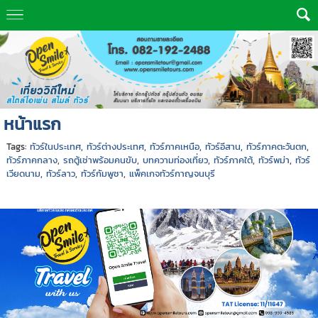
หน้าแรก
Tags:
ทัวร์ในประเทศ
,
ทัวร์ต่างประเทศ
,
ทัวร์ภาคเหนือ
,
ทัวร์อีสาน
,
ทัวร์ภาคตะวันตก
,
ทัวร์ภาคกลาง
,
รถตู้เช่าพร้อมคนขับ
,
บทความท่องเที่ยว
,
ทัวร์ภาคใต้
,
ทัวร์พม่า
,
ทัวร์
เวียดนาม
,
ทัวร์ลาว
,
ทัวร์กัมพูชา
,
แพ็คเกจทัวร์กาญจนบุรี