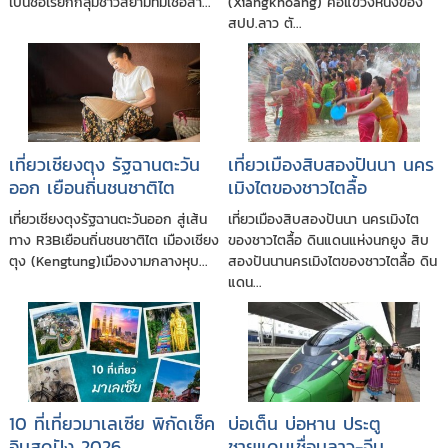
เป็นชื่อเรียกกลุ่มชาวสยามที่มีเชื้อสา...
(Xiangkhoang) คือแขวงหนึ่งของ
สปป.ลาว ตั...
เที่ยวเชียงตุง รัฐฉานตะวัน
เที่ยวเมืองสิบสองปันนา นคร
ออก เยือนถิ่นชนชาติไต
เมิงไตของชาวไตลื้อ
เที่ยวเชียงตุงรัฐฉานตะวันออก สู่เส้น
เที่ยวเมืองสิบสองปันนา นครเมิงไต
ทาง R3Bเยือนถิ่นชนชาติไต เมืองเชียง
ของชาวไตลื้อ ดินแดนแห่งนกยูง สิบ
ตุง (Kengtung)เมืองงามกลางหุบ...
สองปันนานครเมิงไตของชาวไตลื้อ ดิน
แดน...
10 ที่เที่ยวมาเลเซีย พิกัดเช็ค
บ่อเต็น บ่อหาน ประตู
อินสุดปัง 2026
ชายแดนเชื่อมลาว-จีน