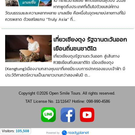
10 ที่เที่ยวมาเลเซีย พิกัดเช็คอินสุดปัง 2026
หากพูดถึงประเทศที่เต็มไปด้วยเสน่ห์ทาง
วัฒนธรรมและความหลากหลาย มาเลเซีย คือหนึ่งในจุดหมายปลายทางที่ไม่
ควรพลาด ด้วยสโลแกน “Truly Asia” ที่...
เที่ยวเชียงตุง รัฐฉานตะวันออก
เยือนถิ่นชนชาติไต
เที่ยวเชียงตุงรัฐฉานตะวันออก สู่เส้นทาง
R3Bเยือนถิ่นชนชาติไต เมืองเชียงตุง
(Kengtung)เมืองงามกลางหุบเขาที่เคยมีระบบการปกครองแบบเจ้าฟ้า มี
ประวัติศาสตร์ความเป็นมายาวนานกว่าสองพันปี ต...
Copyright ©2026 Open Smile Tours. All rights reserved.
TAT License No. 11/11647 Hotline: 098-990-4586
Visitors:
105,508