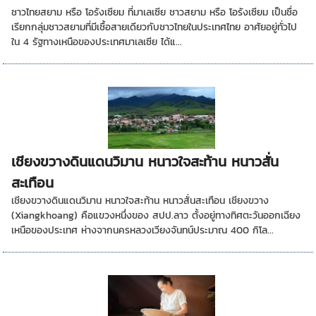
ชาวไทยสยาม หรือ โอรังเซียม ที่มาเลเซีย ชาวสยาม หรือ โอรังเซียม เป็นชื่อ
เรียกกลุ่มชาวสยามที่มีเชื้อสายเดียวกับชาวไทยในประเทศไทย อาศัยอยู่ทั่วไป
ใน 4 รัฐทางเหนือของประเทศมาเลเซีย ได้แ...
เชียงขวางดินแดนวิมาน หนาวใจสะท้าน หนาวสั่น
สะเทือน
เชียงขวางดินแดนวิมาน หนาวใจสะท้าน หนาวสั่นสะเทือน เชียงขวาง
(Xiangkhoang) คือแขวงหนึ่งของ สปป.ลาว ตั้งอยู่ทางทิศตะวันออกเฉียง
เหนือของประเทศ ห่างจากนครหลวงเวียงจันทน์ประมาณ 400 กิโล...