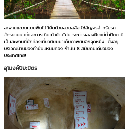
สะพานแขวนเเบบพื้นไม้ที่ยึดด้วยลวดสลิง ใช้สัญจรสำหรับรถ
จักรยานยนต์และการเดินเท้าข้ามไปมาระหว่างสองฝั่งแม่น้ำปัตตานี
เป็นสะพานที่นักท่องเที่ยวนิยมมาเก็บภาพกันอีกจุดหนึ่ง ตั้งอยู่
บริเวณบ้านของกำนันแหนบทอง กำนัน 8 สมัยคนเดียวของ
ประเทศไทย!
อุโมงค์ปิยะมิตร