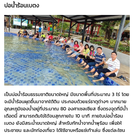
บ่อน้ำร้อนเบตง
เป็นบ่อน้ำร้อนธรรมชาติขนาดใหญ่ มีขนาดพื้นที่ประมาณ 3 ไร่ โดย
จะมีน้ำร้อนผุดขึ้นมาจากใต้ดิน ประกอบด้วยแร่ธาตุต่างๆ มากมาย
อุณหภูมิของน้ำอยู่ที่ประมาณ 80 องศาเซลเซียส ซึ่งตรงจุดที่มีน้ำ
เดือดนี้ สามารถต้มไข่ได้จนสุกภายใน 10 นาที ภายในบ่อน้ำร้อน
เบตง ยังมีสระน้ำขนาดใหญ่ สำหรับกักน้ำจากน้ำพุร้อน เพื่อให้
ประชาชน และนักท่องเที่ยว ได้ใช้อาบหรือแช่เท้าเล่น ซึ่งแต่ละโซน