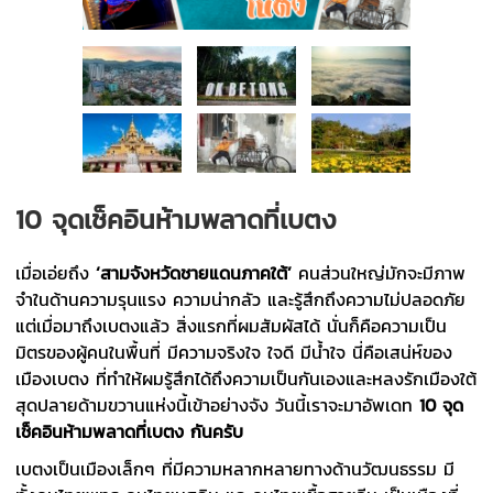
10 จุดเช็คอินห้ามพลาดที่เบตง
เมื่อเอ่ยถึง
‘สามจังหวัดชายแดนภาคใต้’
คนส่วนใหญ่มักจะมีภาพ
จำในด้านความรุนแรง ความน่ากลัว และรู้สึกถึงความไม่ปลอดภัย
แต่เมื่อมาถึงเบตงแล้ว สิ่งแรกที่ผมสัมผัสได้ นั่นก็คือความเป็น
มิตรของผู้คนในพื้นที่ มีความจริงใจ ใจดี มีน้ำใจ นี่คือเสน่ห์ของ
เมืองเบตง ที่ทำให้ผมรู้สึกได้ถึงความเป็นกันเองและหลงรักเมืองใต้
สุดปลายด้ามขวานแห่งนี้เข้าอย่างจัง วันนี้เราจะมาอัพเดท
10 จุด
เช็คอินห้ามพลาดที่เบตง กันครับ
เบตงเป็นเมืองเล็กๆ ที่มีความหลากหลายทางด้านวัฒนธรรม มี