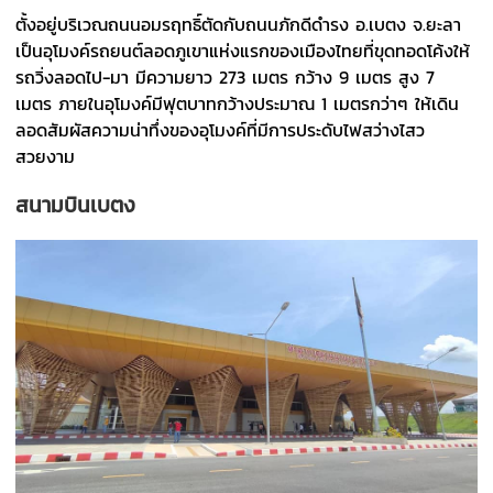
ตั้งอยู่บริเวณถนนอมรฤทธิ์ตัดกับถนนภักดีดำรง อ.เบตง จ.ยะลา
เป็นอุโมงค์รถยนต์ลอดภูเขาแห่งแรกของเมืองไทยที่ขุดทอดโค้งให้
รถวิ่งลอดไป-มา มีความยาว 273 เมตร กว้าง 9 เมตร สูง 7
เมตร ภายในอุโมงค์มีฟุตบาทกว้างประมาณ 1 เมตรกว่าๆ ให้เดิน
ลอดสัมผัสความน่าทึ่งของอุโมงค์ที่มีการประดับไฟสว่างไสว
สวยงาม
สนามบินเบตง