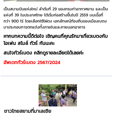
เป็นสนามบินแห่งใหม่ ลำดับที่ 29 ของกรมท่าอากาศยาน และเป็น
แห่งที่ 39 ในประเทศไทย ได้เริ่มก่อสร้างขึ้นในปี 2559 บนเนื้อที่
กว่า 900 ไร่ โดยเลือกใช้ไผ่ตง เอกลักษณ์ท้องถิ่นของเมืองเบตง
มาประกอบการตกแต่งทั้งภายในและภายนอกอาคาร
หากบทความนี้ดีต่อใจ เชิญคนที่คุณรักมาเที่ยวเบตงกับ
โอเพ่น สไมล์ ทัวร์ กันนะคะ
สนใจทัวร์เบตง คลิกดูรายละเอียดได้เลยค่ะ
อัพเดททัวร์เบตง 2567/2024
ชาวไทยสยามที่มาเลเซีย