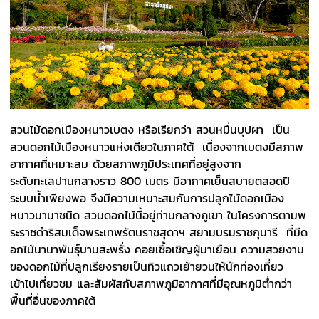
สวนไม้ดอกเมืองหนาวเบตง หรือเรียกว่า สวนหมื่นบุปผา เป็น
สวนดอกไม้เมืองหนาวแห่งเดียวในภาคใต้ เนื่องจากเบตงมีสภาพ
อากาศที่เหมาะสม ด้วยสภาพภูมิประเทศที่อยู่สูงจาก
ระดับทะเลปานกลางราว 800 เมตร มีอากาศเย็นสบายตลอดปี
ระบบน้ำเพียงพอ จึงมีความเหมาะสมกับการปลูกไม้ดอกเมือง
หนาวนานาชนิด สวนดอกไม้นี้อยู่ท่ามกลางภูเขา ในโครงการตามพ
ระราชดำริสมเด็จพระเทพรัตนราชสุดาฯ สยามบรมราชกุมารี ที่มีด
อกไม้นานาพันธุ์บานสะพรั่ง คอยเชื้อเชิญผู้มาเยือน ความสวยงาม
ของดอกไม้ที่ปลูกเรียงรายเป็นทิวแถวเย้ายวนให้นักท่องเที่ยว
เข้าไปเที่ยวชม และสัมผัสกับสภาพภูมิอากาศที่มีอุณหภูมิต่ำกว่า
พื้นที่อื่นของภาคใต้