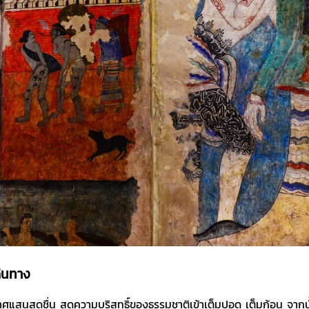
ดินทาง
กาศแสนสดชื่น สูดความบริสุทธิ์ของธรรมชาติเข้าเต็มปอด เต็มก้อน จากนั้น