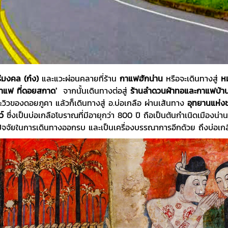
รีมงคล (ก๋ง)
และแวะผ่อนคลายที่ร้าน
กาแฟฮักน่าน
หรือจะเดินทางสู่
ห
กาแฟ ที่ดอยสกาด'
จากนั้นเดินทางต่อสู่
ร้านลำดวนผ้าทอและกาแฟบ้าน
และวิวของดอยภูคา แล้วก็เดินทางสู่ อ.บ่อเกลือ ผ่านเส้นทาง
อุทยานแห่ง
ว์
ซึ่งเป็นบ่อเกลือโบราณที่มีอายุกว่า 800 ปี ถือเป็นต้นกำเนิดเมืองน่
จจัยในการเดินทางออกรบ และเป็นเครื่องบรรณาการอีกด้วย ถึงบ่อเกลือหรื