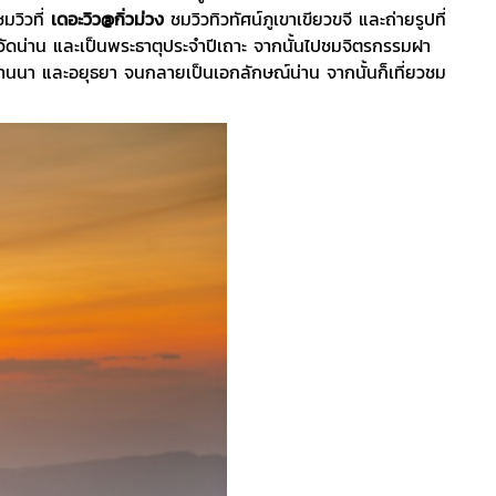
มวิวที่
เดอะวิว@กิ่วม่วง
ชมวิวทิวทัศน์ภูเขาเขียวขจี และถ่ายรูปที่
วัดน่าน และเป็นพระธาตุประจำปีเถาะ จากนั้นไปชมจิตรกรรมฝา
นนา และอยุธยา จนกลายเป็นเอกลักษณ์น่าน จากนั้นก็เที่ยวชม