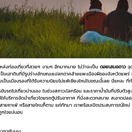
หล่งท่องเที่ยวที่สวยๆ งามๆ อีกมากมาย ไม่ว่าจะเป็น
ดอยเสมอดาว
จุ
ป็นเสาดินที่มีรูปร่างลักษณะแปลกตาคล้ายแพะเมืองผีของจังหวัดแพร่
เป็นเมืองรองที่ได้รับความนิยมไม่แพ้เชียงใหม่ในขณะนี้เลย นี่แหละ ที่
ารขับรถไปเที่ยวน่านเอง
ในช่วงสภาวะโลกร้อน และราคาน้ำมันที่ปรับตัวสู
ให้บริการจัดนำเที่ยวโดยรถตู้ปรับอากาศ ที่นั่งสะดวกสบาย สะอาดปลอด
ายคาเฟ่ หรือสายไหนก็ตาม แค่ทักมา เราพร้อมเปิดประสบการณ์ใหม่ เที่
าถูกใจแน่นอน
ราคากันเอง