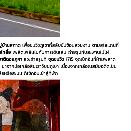
มู่บ้านสกาด
เพื่อชมวิวภูเขาที่สลับซับซ้อนสวยงาม ตามสโลแกนที่
ไทลื้อ
เพลิดเพลินไปกับการเดินเล่น ถ่ายรูปกับสะพานไม้ไผ่
ชาติดอยภูคา
แวะถ่ายรูปที่
จุดชมวิว 1715
จุดเช็คอินที่ห้ามพลาด
าน มาจากบ่อเกลือสินเธาว์บนภูเขา เนื่องจากเกลือในสมัยอดีตเป็น
อสะปัน ก็เช็คอินเข้าสู่ที่พัก