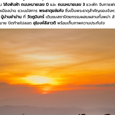
าน
โค้งพับผ้า
ถนนหมายเลข 0
และ
ถนนหมายเลข 3
แวะพัก จิบกาแฟช
ัวเมืองน่าน แวะนมัสการ
พระธาตุแช่แห้ง
ซึ่งเป็นพระธาตุสำคัญของจังห
ง
ปู่ม่านย่าม่าน
ที่
วัดภูมินทร์
เดินชมสถาปัตยกรรมผสมผสานทั้งพม่า ล้า
กมาย ปิดท้ายไปลอด
อุโมงค์ลีลาวดี
พร้อมเก็บภาพความประทับใจ