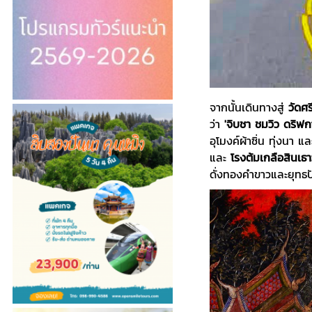
จากนั้นเดินทางสู่
วัดศ
ว่า
'จิบชา ชมวิว ดริฟ
อุโมงค์ผ้าซิ่น ทุ่งนา 
และ
โรงต้มเกลือสินเธา
ดั่งทองคำขาวและยุทธปั