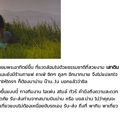
ดชมพระอาทิตย์ขึ้น ที่แวดล้อมไปด้วยธรรมชาติที่สวยงาม
เสาดิน
 และยังมีร้านกาแฟ คาเฟ่ ชิคๆ คูลๆ อีกมากมาย จึงไม่แปลกใจ
ทำให้ใครๆ ก็ต้องมาน่าน น๊าน...ไง บอกแล้วว่าชิล
งขึ้นแบบนี้ ทางทีมงาน โอเพ่น สไมล์ ทัวร์
คำนึงถึงความสะดวก
ภัย รับ-ส่งท่านจากสนามบินน่าน หรือ บขส.น่าน ไม่ว่าคุณจะ
ยวแบบไม่ต้องเหนื่อยขับรถเอง รับ-ส่ง ถึงที่ พากิน พาเที่ยว