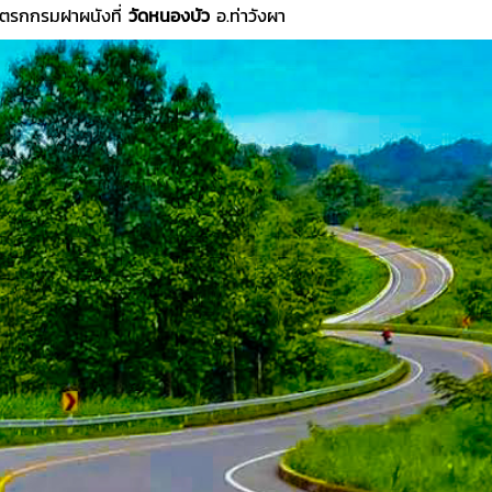
มจิตรกกรมฝาผนังที่
วัดหนองบัว
อ.ท่าวังผา