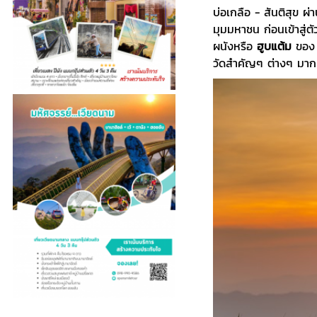
บ่อเกลือ - สันติสุข ผ่
มุมมหาชน ก่อนเข้าสู่ต
ผนังหรือ
ฮูบแต้ม
ขอ
วัดสำคัญๆ ต่างๆ มา